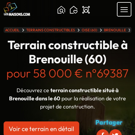
Chargement...
ACCUEIL
TERRAINS CONSTRUCTIBLES
OISE (60)
BRENOUILLE
T
lle gamme
Terrain constructible à
Brenouille (60)
pour 58 000 € n°69387
Découvrez ce
terrain constructible situé à
Brenouille dans le 60
pour la réalisation de votre
projet de construction.
Partager
Voir ce terrain en détail