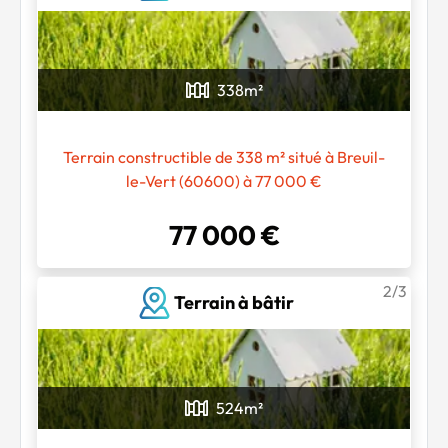
338
m²
Terrain constructible de 338 m² situé à Breuil-
le-Vert (60600) à 77 000 €
77 000 €
2/3
Terrain à bâtir
524
m²