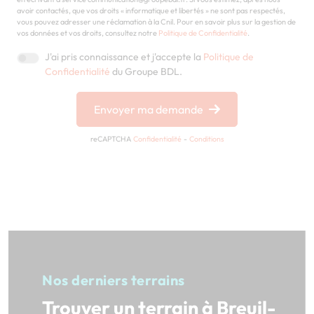
avoir contactés, que vos droits « informatique et libertés » ne sont pas respectés,
vous pouvez adresser une réclamation à la Cnil. Pour en savoir plus sur la gestion de
vos données et vos droits, consultez notre
Politique de Confidentialité
.
J'ai pris connaissance et j'accepte la
Politique de
Confidentialité
du Groupe BDL.
Envoyer ma demande
reCAPTCHA
Confidentialité
-
Conditions
Nos derniers terrains
Trouver un terrain à Breuil-