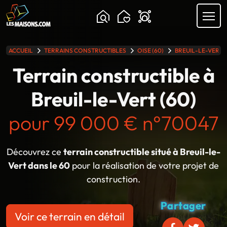
Chargement...
ACCUEIL
TERRAINS CONSTRUCTIBLES
OISE (60)
BREUIL-LE-VERT
lle gamme
Terrain constructible à
Breuil-le-Vert (60)
pour 99 000 € n°70047
Découvrez ce
terrain constructible situé à Breuil-le-
Vert dans le 60
pour la réalisation de votre projet de
construction.
Partager
Voir ce terrain en détail