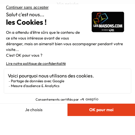
Vie privée
Plan du site
Filiales
Chargement...
Nous suivre
© 2010 - 2026
Maisons.com
. Tous Droits
Réservés.