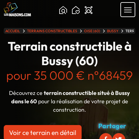
Chargement...
ACCUEIL
TERRAINS CONSTRUCTIBLES
OISE (60)
BUSSY
TERRAIN
lle gamme
Terrain constructible à
Bussy (60)
pour 35 000 € n°68459
Découvrez ce
terrain constructible situé à Bussy
dans le 60
pour la réalisation de votre projet de
construction.
Partager
Voir ce terrain en détail