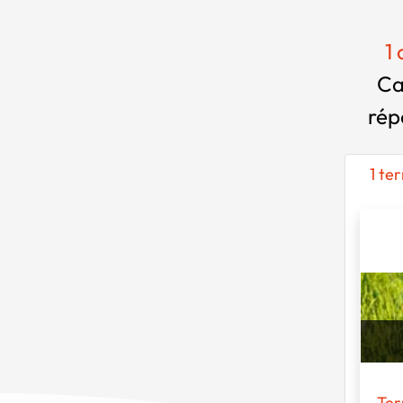
1
Ca
rép
1 te
Ter