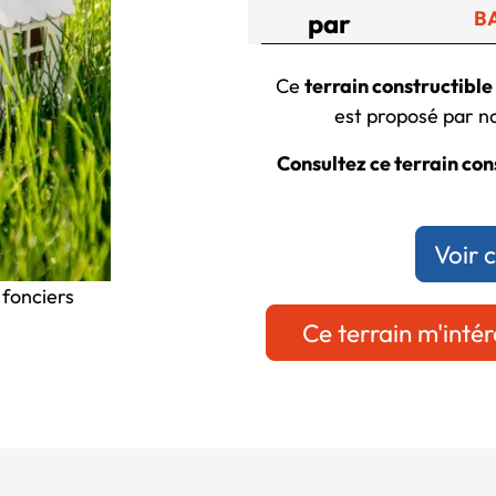
B
par
Ce
terrain constructibl
est proposé par no
Consultez ce terrain cons
Voir 
 fonciers
Ce terrain m'intér