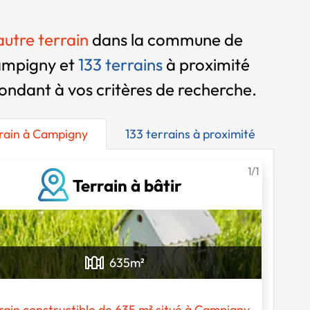
 autre terrain
dans la commune de
mpigny et
133 terrains
à proximité
ondant à vos critères de recherche.
rrain à Campigny
133 terrains à proximité
1/1
Terrain à bâtir
Chargement...
635
m²
rain constructible de 635 m² situé à Campigny