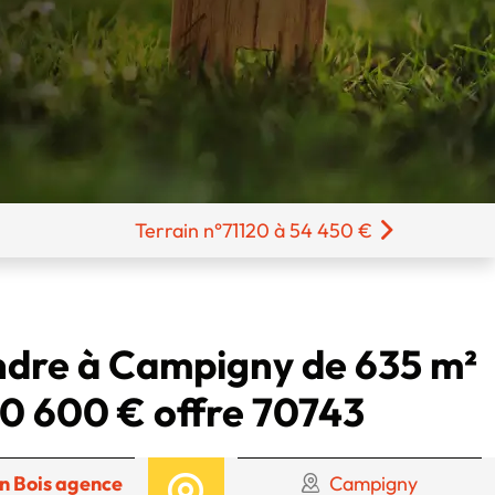
Terrain n°71120 à 54 450 €
ndre à Campigny de 635 m²
0 600 € offre 70743
n Bois agence
Campigny