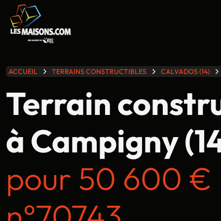
lle gamme
ACCUEIL
TERRAINS CONSTRUCTIBLES
CALVADOS (14)
Terrain constr
à Campigny (14
pour 50 600 €
n°70743