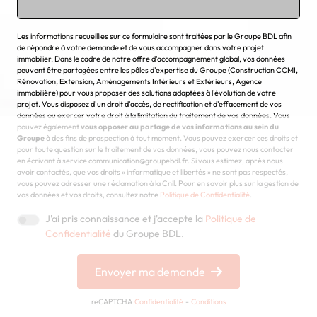
Chargement...
Les informations recueillies sur ce formulaire sont traitées par le Groupe BDL afin
de répondre à votre demande et de vous accompagner dans votre projet
immobilier. Dans le cadre de notre offre d'accompagnement global, vos données
peuvent être partagées entre les pôles d'expertise du Groupe (Construction CCMI,
Rénovation, Extension, Aménagements Intérieurs et Extérieurs, Agence
immobilière) pour vous proposer des solutions adaptées à l'évolution de votre
projet. Vous disposez d'un droit d'accès, de rectification et d'effacement de vos
données ou exercer votre droit à la limitation du traitement de vos données. Vous
pouvez également
vous opposer au partage de vos informations au sein du
Groupe
à des fins de prospection à tout moment. Vous pouvez exercer ces droits et
pour toute question sur le traitement de vos données, vous pouvez nous contacter
en écrivant à service communication@groupebdl.fr. Si vous estimez, après nous
avoir contactés, que vos droits « informatique et libertés » ne sont pas respectés,
vous pouvez adresser une réclamation à la Cnil. Pour en savoir plus sur la gestion de
vos données et vos droits, consultez notre
Politique de Confidentialité
.
J'ai pris connaissance et j'accepte la
Politique de
Confidentialité
du Groupe BDL.
Envoyer ma demande
reCAPTCHA
Confidentialité
-
Conditions