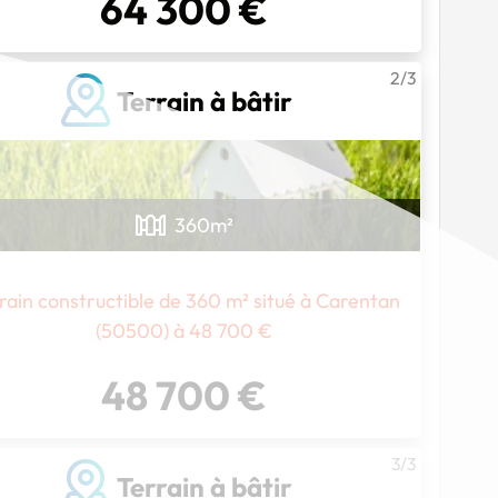
64 300 €
2/3
Terrain à bâtir
360
m²
Chargement...
rain constructible de 360 m² situé à Carentan
(50500) à 48 700 €
48 700 €
3/3
Terrain à bâtir