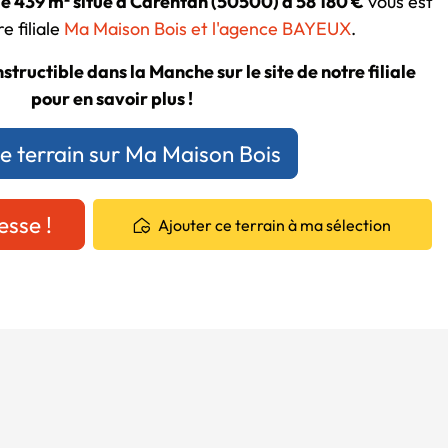
de 439 m² situé à Carentan (50500) à 58 180 €
vous est
e filiale
Ma Maison Bois et l'agence BAYEUX
.
structible dans la Manche sur le site de notre filiale
pour en savoir plus !
ce terrain sur Ma Maison Bois
esse !
Ajouter ce terrain à ma sélection