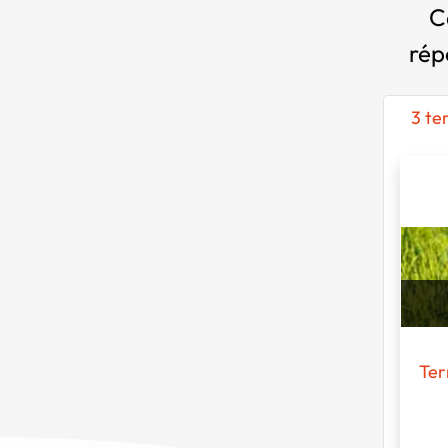
C
rép
3 te
Ter