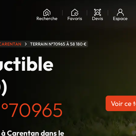
Chargement...
Recherche
Favoris
Devis
Espace
CARENTAN
TERRAIN N°70965 À 58 180 €
uctible
)
n°70965
Voir ce t
é à Carentan dans le