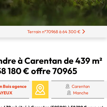
Terrain n°70968 à 64 300 €
endre à Carentan de 439 m²
58 180 € offre 70965
n Bois agence
Carentan
AYEUX
Manche