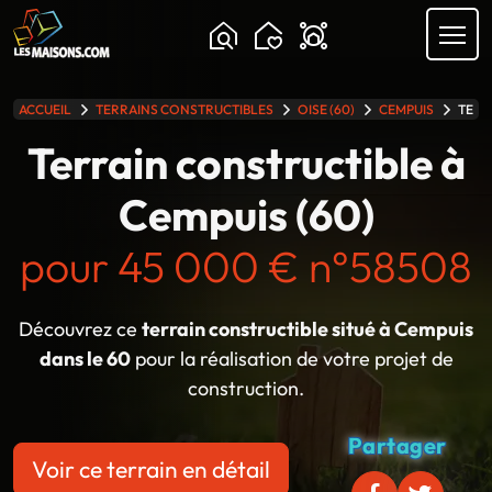
Chargement...
ACCUEIL
TERRAINS CONSTRUCTIBLES
OISE (60)
CEMPUIS
TERR
lle gamme
Terrain constructible à
Cempuis (60)
pour 45 000 € n°58508
Découvrez ce
terrain constructible situé à Cempuis
dans le 60
pour la réalisation de votre projet de
construction.
Partager
Voir ce terrain en détail