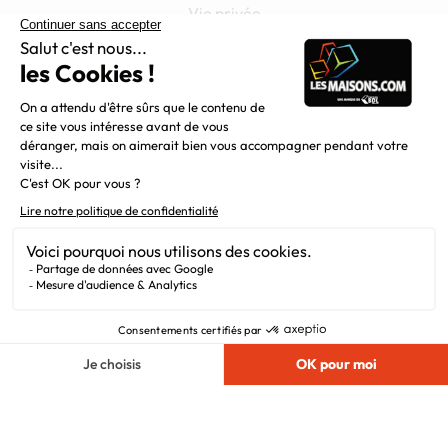
Vie privée
Plan du site
Filiales
Chargement...
Nous suivre
© 2010 - 2026
Maisons.com
. Tous Droits
Réservés.