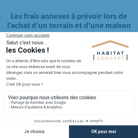
Les frais annexes à prévoir lors de
l'achat d'un terrain et d'une maison
Il faut également intégrer à votre budget, les
frais annexes
pour la maison
. Outre l'achat du terrain et la construction, il
faut prendre en compte la viabilisation si elle n'est pas
proposée par le constructeur. Les frais de raccordements et les
taxes éventuelles coûtent entre 5 000 et 15 000 euros selon la
localisation du terrain et son accès.
Quant aux
frais de notaire
, ils s'élèvent à 2 à 3 % pour l'achat
d'un logement neuf.
Lorsque vous vous tournez vers une maison existante, il sera
nécessaire de faire des travaux de rénovation. Ceux-ci sont
souvent coûteux et doivent être ajoutés au prix de l'achat