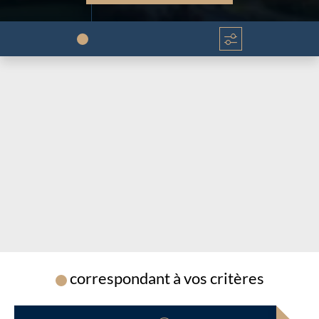
Chargement...
Chargement...
correspondant à vos critères
Chargement...