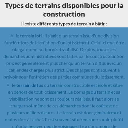
Types de terrains disponibles pour la
construction
Il existe
différents types de terrain à bâtir
:
le
terrain loti
: il s'agit d'un terrain issu d'une division
foncière lors de la création d'un lotissement. Celui-ci doit être
obligatoirement borné et viabilisé. De plus, toutes les
démarches administratives sont faites par le constructeur. Son
prix est généralement plus cher qu'un terrain diffus avec un
cahier des charges plus strict. Des charges sont souvent à
prévoir pour l'entretien des parties communes du lotissement.
le
terrain diffus
ou terrain constructible est isolé et situé
en dehors de tout lotissement. Le bornage du terrain et sa
viabilisation ne sont pas toujours réalisés. Il faut alors se
charger soi-même de ces démarches dont le coût est de
plusieurs milliers d'euros. Le terrain est donc généralement
moins cher à l'achat. Il est souvent situé en zone rurale plutôt
qu'urbaine avec peu de voisinage. Il y a donc moins de