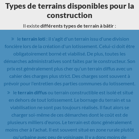
Types de terrains disponibles pour la
construction
Il existe
différents types de terrain à bâtir
:
le
terrain loti
: il s'agit d'un terrain issu d'une division
foncière lors de la création d'un lotissement. Celui-ci doit être
obligatoirement borné et viabilisé. De plus, toutes les
démarches administratives sont faites par le constructeur. Son
prix est généralement plus cher qu'un terrain diffus avec un
cahier des charges plus strict. Des charges sont souvent à
prévoir pour l'entretien des parties communes du lotissement.
le
terrain diffus
ou terrain constructible est isolé et situé
en dehors de tout lotissement. Le bornage du terrain et sa
viabilisation ne sont pas toujours réalisés. Il faut alors se
charger soi-même de ces démarches dont le coût est de
plusieurs milliers d'euros. Le terrain est donc généralement
moins cher à l'achat. Il est souvent situé en zone rurale plutôt
qu'urbaine avec peu de voisinage. Il y a donc moins de