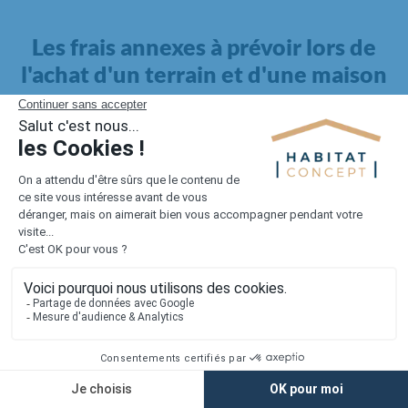
Les frais annexes à prévoir lors de
l'achat d'un terrain et d'une maison
Il faut également intégrer à votre budget, les
frais annexes
pour la maison
. Outre l'achat du terrain et la construction, il
faut prendre en compte la viabilisation si elle n'est pas
proposée par le constructeur. Les frais de raccordements et les
taxes éventuelles coûtent entre 5 000 et 15 000 euros selon la
localisation du terrain et son accès.
Quant aux
frais de notaire
, ils s'élèvent à 2 à 3 % pour l'achat
d'un logement neuf.
Lorsque vous vous tournez vers une maison existante, il sera
nécessaire de faire des travaux de rénovation. Ceux-ci sont
souvent coûteux et doivent être ajoutés au prix de l'achat