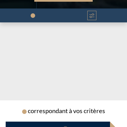
Chargement...
Chargement...
correspondant à vos critères
Chargement...