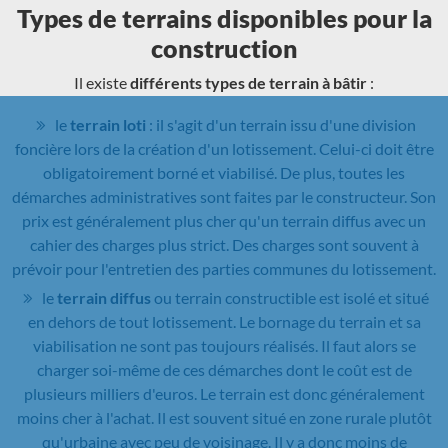
Types de terrains disponibles pour la
construction
Il existe
différents types de terrain à bâtir
:
le
terrain loti
: il s'agit d'un terrain issu d'une division
foncière lors de la création d'un lotissement. Celui-ci doit être
obligatoirement borné et viabilisé. De plus, toutes les
démarches administratives sont faites par le constructeur. Son
prix est généralement plus cher qu'un terrain diffus avec un
cahier des charges plus strict. Des charges sont souvent à
prévoir pour l'entretien des parties communes du lotissement.
le
terrain diffus
ou terrain constructible est isolé et situé
en dehors de tout lotissement. Le bornage du terrain et sa
viabilisation ne sont pas toujours réalisés. Il faut alors se
charger soi-même de ces démarches dont le coût est de
plusieurs milliers d'euros. Le terrain est donc généralement
moins cher à l'achat. Il est souvent situé en zone rurale plutôt
qu'urbaine avec peu de voisinage. Il y a donc moins de