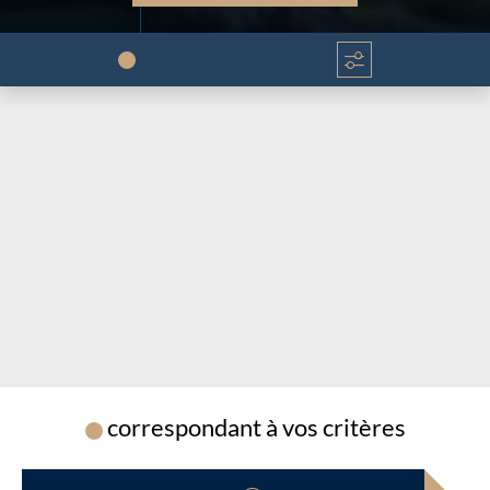
Chargement...
Chargement...
correspondant à vos critères
Chargement...