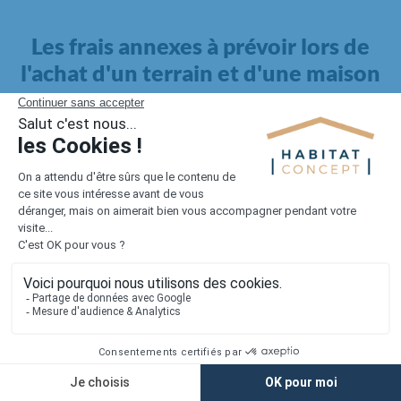
Les frais annexes à prévoir lors de
l'achat d'un terrain et d'une maison
Il faut également intégrer à votre budget, les
frais annexes
pour la maison
. Outre l'achat du terrain et la construction, il
faut prendre en compte la viabilisation si elle n'est pas
proposée par le constructeur. Les frais de raccordements et les
taxes éventuelles coûtent entre 5 000 et 15 000 euros selon la
localisation du terrain et son accès.
Quant aux
frais de notaire
, ils s'élèvent à 2 à 3 % pour l'achat
d'un logement neuf.
Lorsque vous vous tournez vers une maison existante, il sera
nécessaire de faire des travaux de rénovation. Ceux-ci sont
souvent coûteux et doivent être ajoutés au prix de l'achat