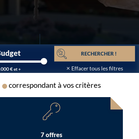
Budget
RECHERCHER !
×
Effacer tous les filtres
.000 €
et +
correspondant à vos critères
Chargement...
7 offres