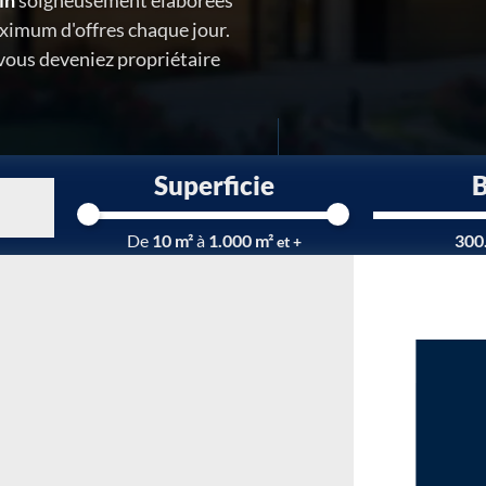
in
soigneusement élaborées
ximum d'offres chaque jour.
 vous deveniez propriétaire
Superficie
Chargement...
De
10 m²
à
1.000 m²
300
et +