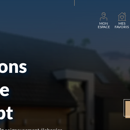
Chargem
MON
MES
ESPACE
FAVORIS
sons
re
pt