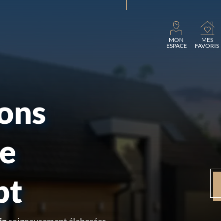
Charg
MON
MES
ESPACE
FAVORIS
sons
re
pt