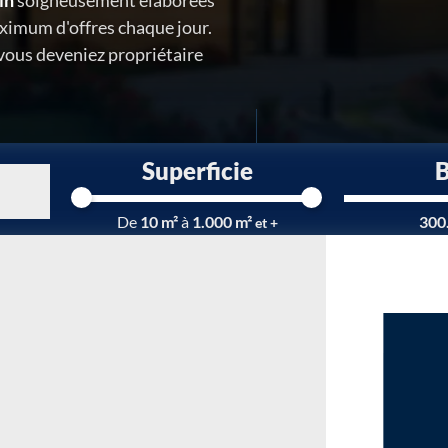
in
soigneusement élaborées
ximum d'offres chaque jour.
 vous deveniez propriétaire
Superficie
Chargement...
De
10 m²
à
1.000 m²
300
et +