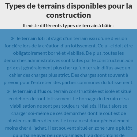
Types de terrains disponibles pour la
construction
Il existe
différents types de terrain à bâtir
:
le
terrain loti
: il s'agit d'un terrain issu d'une division
foncière lors de la création d'un lotissement. Celui-ci doit être
obligatoirement borné et viabilisé. De plus, toutes les
démarches administratives sont faites par le constructeur. Son
prix est généralement plus cher qu'un terrain diffus avec un
cahier des charges plus strict. Des charges sont souvent à
prévoir pour l'entretien des parties communes du lotissement.
le
terrain diffus
ou terrain constructible est isolé et situé
en dehors de tout lotissement. Le bornage du terrain et sa
viabilisation ne sont pas toujours réalisés. Il faut alors se
charger soi-même de ces démarches dont le coût est de
plusieurs milliers d'euros. Le terrain est donc généralement
moins cher à l'achat. Il est souvent situé en zone rurale plutôt
qu'urbaine avec peu de voisinage. Il y a donc moins de