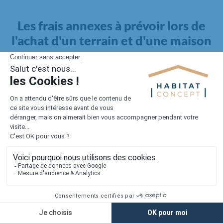
Les frais annexes à prévoir lors de
l'achat d'un terrain et d'une maison
Il faut également intégrer à votre budget, les
frais annexes
pour la maison
. Outre l'achat du terrain et la construction, il
faut prendre en compte la viabilisation si elle n'est pas
proposée par le constructeur. Les frais de raccordements et les
taxes éventuelles coûtent entre 5 000 et 15 000 euros selon la
localisation du terrain et son accès.
Quant aux
frais de notaire
, ils s'élèvent à 2 à 3 % pour l'achat
d'un logement neuf.
Lorsque vous vous tournez vers une maison existante, il sera
nécessaire de faire des travaux de rénovation. Ceux-ci sont
souvent coûteux et doivent être ajoutés au prix de l'achat