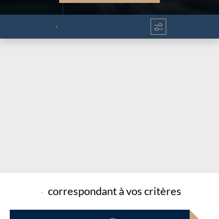
Chargement...
Chargement...
correspondant à vos critères
Chargement...