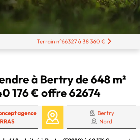
Terrain n°66327 à 38 360 €
vendre à Bertry de 648 m²
40 176 € offre 62674
oncept agence
Bertry
RRAS
Nord