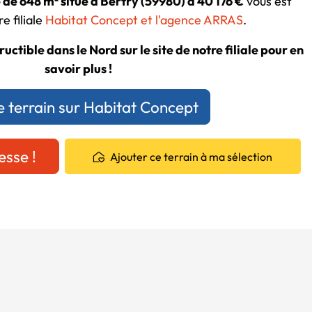
 de 648 m² situé à Bertry (59980) à 40 176 €
vous est
e filiale
Habitat Concept et l'agence ARRAS
.
uctible dans le Nord sur le site de notre filiale pour en
savoir plus !
e terrain sur Habitat Concept
esse !
Ajouter ce terrain à ma sélection