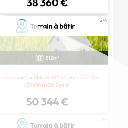
38 360 €
2/4
Terrain à bâtir
812
m²
errain constructible de 812 m² situé à Bertry
(59980) à 50 344 €
50 344 €
Chargement...
3/4
Terrain à bâtir