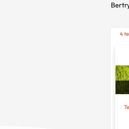
Bertr
4 te
Te