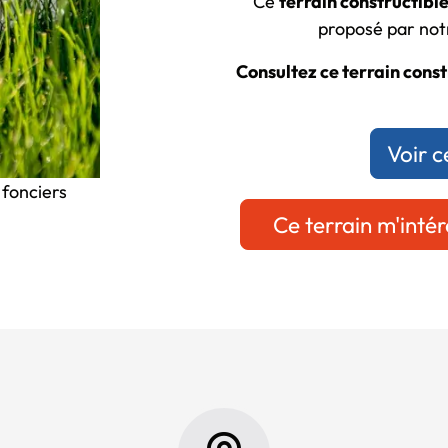
Ce
terrain constructible
proposé par notr
Consultez ce terrain constr
Voir c
 fonciers
Ce terrain m'intér