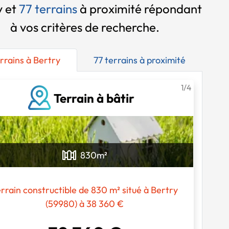
y et
77 terrains
à proximité
répondant
à vos critères de recherche.
rrains à Bertry
77 terrains à proximité
1/4
Terrain à bâtir
830
m²
rrain constructible de 830 m² situé à Bertry
(59980) à 38 360 €