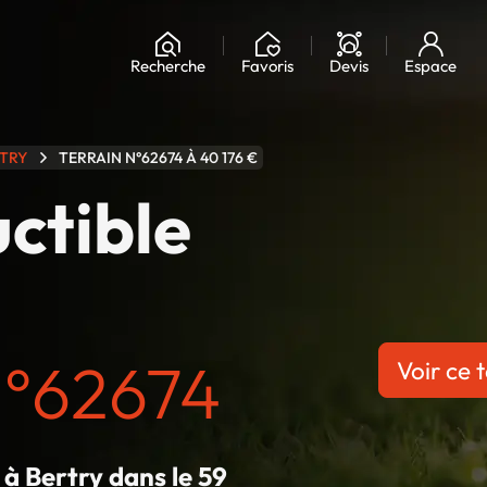
Chargement...
Recherche
Favoris
Devis
Espace
TRY
TERRAIN N°62674 À 40 176 €
uctible
n°62674
Voir ce t
 à Bertry dans le 59