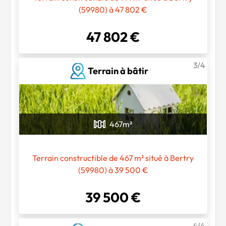
(59980) à 47 802 €
47 802 €
Chargement...
3/4
Terrain à bâtir
467
m²
Terrain constructible de 467 m² situé à Bertry
(59980) à 39 500 €
39 500 €
4/4