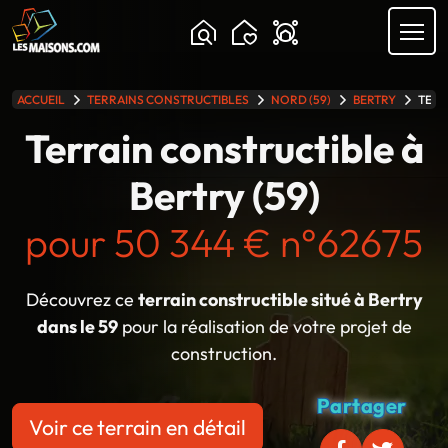
Chargement...
ACCUEIL
TERRAINS CONSTRUCTIBLES
NORD (59)
BERTRY
TERR
lle gamme
Terrain constructible à
Bertry (59)
pour 50 344 € n°62675
Découvrez ce
terrain constructible situé à Bertry
dans le 59
pour la réalisation de votre projet de
construction.
Partager
Voir ce terrain en détail