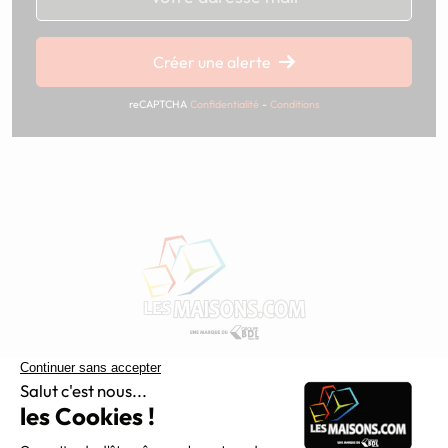
Chargement...
Créer une alerte
reCAPTCHA
Confidentialité
-
Conditions
Constructeur de maisons individuelles, Maisons.com est une
filiale du Groupe BDL, leader de la construction dans le
grand nord de la France.