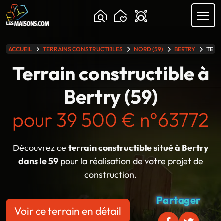
Chargement...
ACCUEIL
TERRAINS CONSTRUCTIBLES
NORD (59)
BERTRY
TERR
lle gamme
Terrain constructible à
Bertry (59)
pour 39 500 € n°63772
Découvrez ce
terrain constructible situé à Bertry
dans le 59
pour la réalisation de votre projet de
construction.
Partager
Voir ce terrain en détail