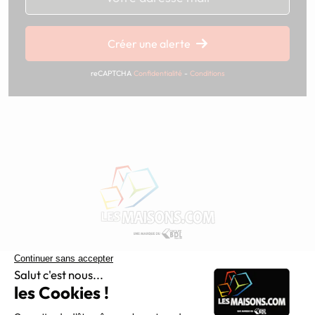
Chargement...
Créer une alerte
reCAPTCHA
Confidentialité
-
Conditions
Constructeur de maisons individuelles, Maisons.com est une
filiale du Groupe BDL, leader de la construction dans le
grand nord de la France.