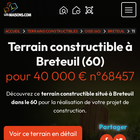
ACCUEIL
TERRAINS CONSTRUCTIBLES
OISE (60)
BRETEUIL
TERR
lle gamme
Terrain constructible à
Breteuil (60)
pour 40 000 € n°68457
Découvrez ce
terrain constructible situé à Breteuil
dans le 60
pour la réalisation de votre projet de
construction.
Partager
Voir ce terrain en détail