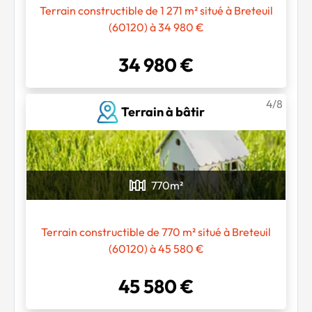
Terrain constructible de 1 271 m² situé à Breteuil
(60120) à 34 980 €
34 980 €
4/8
Terrain à bâtir
770
m²
Terrain constructible de 770 m² situé à Breteuil
(60120) à 45 580 €
Chargement...
45 580 €