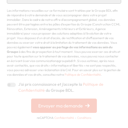
Chargement...
Les informations recueillies sur ce formulaire sont traitées par le Groupe BDL afin
de répondre à votre demande et de vous accompagner dans votre projet
immobilier. Dans le cadre de notre offre d'accompagnement global, vos données
peuvent être partagées entre les pôles d'expertise du Groupe (Construction CCMI,
Rénovation, Extension, Aménagements Intérieurs et Extérieurs, Agence
immobilière) pour vous proposer des solutions adaptées à l'évolution de votre
projet. Vous disposez d'un droit d'accès, de rectification et d'effacement de vos
données ou exercer votre droit à la limitation du traitement de vos données. Vous
pouvez également
vous opposer au partage de vos informations au sein du
Groupe
à des fins de prospection à tout moment. Vous pouvez exercer ces droits et
pour toute question sur le traitement de vos données, vous pouvez nous contacter
en écrivant à service communication@groupebdl.fr. Si vous estimez, après nous
avoir contactés, que vos droits « informatique et libertés » ne sont pas respectés,
vous pouvez adresser une réclamation à la Cnil. Pour en savoir plus sur la gestion de
vos données et vos droits, consultez notre
Politique de Confidentialité
.
J'ai pris connaissance et j'accepte la
Politique de
Confidentialité
du Groupe BDL.
Envoyer ma demande
reCAPTCHA
Confidentialité
-
Conditions