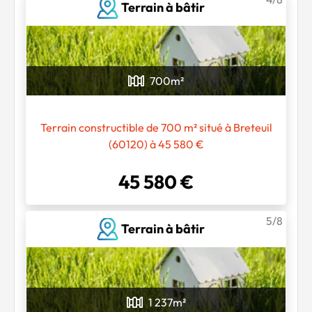
Terrain à bâtir
700
m²
Terrain constructible de 700 m² situé à Breteuil
(60120) à 45 580 €
Chargement...
45 580 €
5/8
Terrain à bâtir
1 237
m²