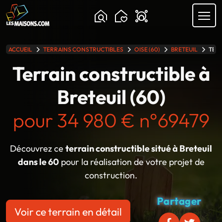
ACCUEIL
TERRAINS CONSTRUCTIBLES
OISE (60)
BRETEUIL
TERR
lle gamme
Terrain constructible à
Breteuil (60)
pour 34 980 € n°69479
Découvrez ce
terrain constructible situé à Breteuil
dans le 60
pour la réalisation de votre projet de
construction.
Partager
Voir ce terrain en détail