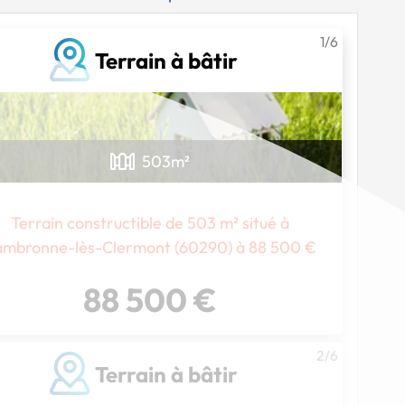
1/6
Terrain à bâtir
503
m²
Terrain constructible de 503 m² situé à
mbronne-lès-Clermont (60290) à 88 500 €
88 500 €
2/6
Terrain à bâtir