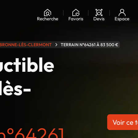
Chargement...
Recherche
Favoris
Devis
Espace
BRONNE-LÈS-CLERMONT
TERRAIN N°64261 À 83 500 €
uctible
lès-
Voir ce t
n°64261