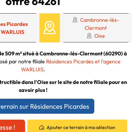
offre 64261
Cambronne-lès-
es Picardes
Clermont
 WARLUIS
Oise
 de 509 m² situé à Cambronne-lès-Clermont (60290) à
sé par notre filiale
Résidences Picardes et l'agence
WARLUIS
.
ructible dans l'Oise sur le site de notre filiale pour en
savoir plus !
terrain sur Résidences Picardes
esse !
Ajouter ce terrain à ma sélection