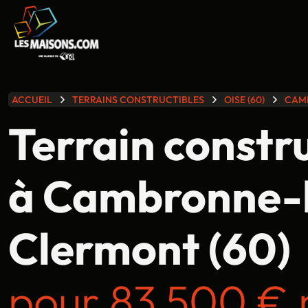
lle gamme
ACCUEIL
TERRAINS CONSTRUCTIBLES
OISE (60)
CAM
Terrain constr
à Cambronne-
Clermont (60)
pour 83 500 € 