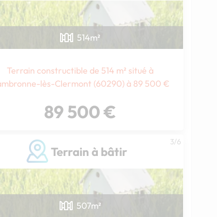
514
m²
Terrain constructible de 514 m² situé à
mbronne-lès-Clermont (60290) à 89 500 €
89 500 €
3/6
Terrain à bâtir
507
m²