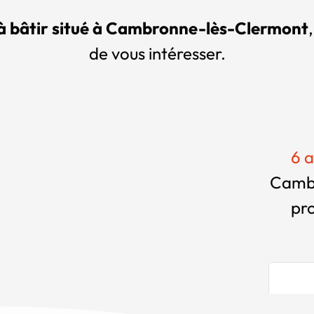
 à bâtir situé à Cambronne-lès-Clermont
de vous intéresser.
6 a
Cambr
pr