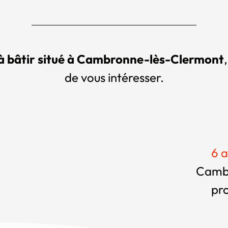
 à bâtir situé à Cambronne-lès-Clermont
de vous intéresser.
6 a
Cambr
pr