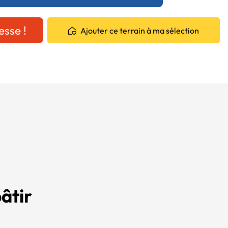
esse !
Ajouter ce terrain à ma sélection
âtir