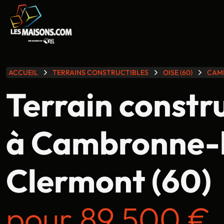
lle gamme
ACCUEIL
TERRAINS CONSTRUCTIBLES
OISE (60)
CAM
Terrain constr
à Cambronne-
Clermont (60)
pour 89 500 €