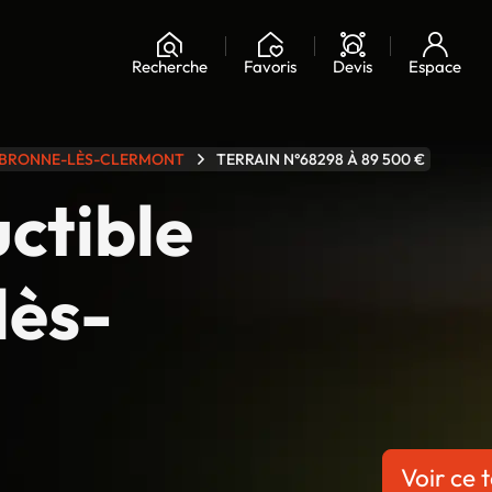
Chargement...
Recherche
Favoris
Devis
Espace
BRONNE-LÈS-CLERMONT
TERRAIN N°68298 À 89 500 €
uctible
lès-
Voir ce t