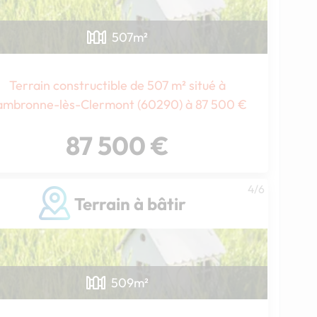
507
m²
Terrain constructible de 507 m² situé à
ambronne-lès-Clermont (60290) à 87 500 €
87 500 €
Chargement...
4/6
Terrain à bâtir
509
m²