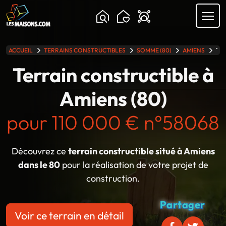
Chargement...
ACCUEIL
TERRAINS CONSTRUCTIBLES
SOMME (80)
AMIENS
TER
lle gamme
Terrain constructible à
Amiens (80)
pour 110 000 € n°58068
Découvrez ce
terrain constructible situé à Amiens
dans le 80
pour la réalisation de votre projet de
construction.
Partager
Voir ce terrain en détail