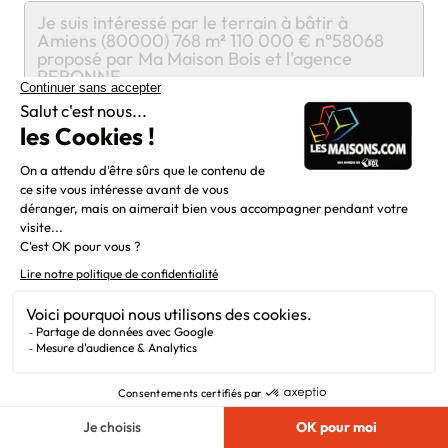
Chargement...
Les informations recueillies sur ce formulaire sont traitées par le Groupe BDL afin
de répondre à votre demande et de vous accompagner dans votre projet
immobilier. Dans le cadre de notre offre d'accompagnement global, vos données
peuvent être partagées entre les pôles d'expertise du Groupe (Construction CCMI,
Rénovation, Extension, Aménagements Intérieurs et Extérieurs, Agence
immobilière) pour vous proposer des solutions adaptées à l'évolution de votre
projet. Vous disposez d'un droit d'accès, de rectification et d'effacement de vos
données ou exercer votre droit à la limitation du traitement de vos données. Vous
pouvez également
vous opposer au partage de vos informations au sein du
Groupe
à des fins de prospection à tout moment. Vous pouvez exercer ces droits et
pour toute question sur le traitement de vos données, vous pouvez nous contacter
en écrivant à service communication@groupebdl.fr. Si vous estimez, après nous
avoir contactés, que vos droits « informatique et libertés » ne sont pas respectés,
vous pouvez adresser une réclamation à la Cnil. Pour en savoir plus sur la gestion de
vos données et vos droits, consultez notre
Politique de Confidentialité
.
J'ai pris connaissance et j'accepte la
Politique de
Confidentialité
du Groupe BDL.