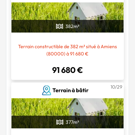
382
m²
Terrain constructible de 382 m² situé à Amiens
(80000) à 91 680 €
91 680 €
10/29
Terrain à bâtir
377
m²