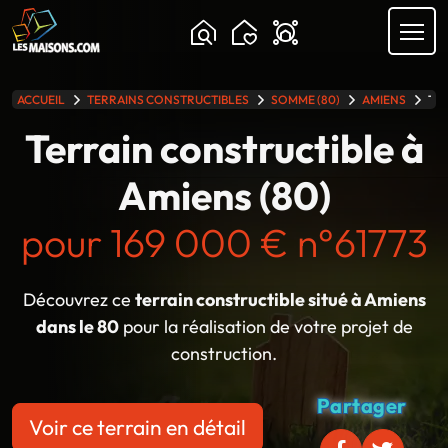
Chargement...
ACCUEIL
TERRAINS CONSTRUCTIBLES
SOMME (80)
AMIENS
TER
lle gamme
Terrain constructible à
Amiens (80)
pour 169 000 € n°61773
Découvrez ce
terrain constructible situé à Amiens
dans le 80
pour la réalisation de votre projet de
construction.
Partager
Voir ce terrain en détail