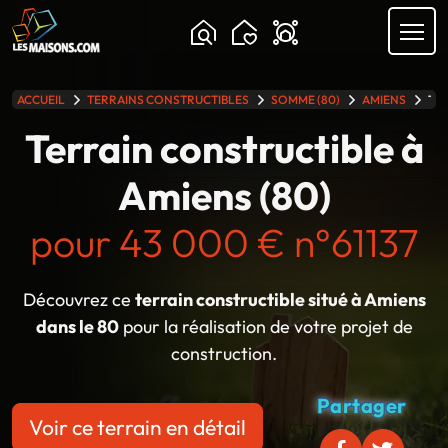
Chargement...
ACCUEIL
TERRAINS CONSTRUCTIBLES
SOMME (80)
AMIENS
TER
lle gamme
Terrain constructible à
Amiens (80)
pour 43 000 € n°61137
Découvrez ce
terrain constructible situé à Amiens
dans le 80
pour la réalisation de votre projet de
construction.
Partager
Voir ce terrain en détail