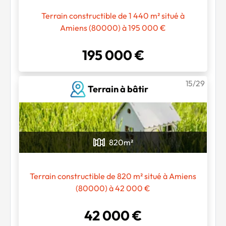
Terrain constructible de 1 440 m² situé à
Amiens (80000) à 195 000 €
195 000 €
15/29
Terrain à bâtir
820
m²
Chargement...
Terrain constructible de 820 m² situé à Amiens
(80000) à 42 000 €
42 000 €