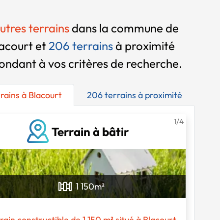
utres terrains
dans la commune de
acourt et
206 terrains
à proximité
ondant à vos critères de recherche.
rrains à Blacourt
206 terrains à proximité
1/4
Terrain à bâtir
1 150
m²
rain constructible de 1 150 m² situé à Blacourt