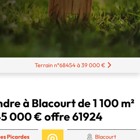
Terrain n°68454 à 39 000 €
ndre à Blacourt de 1 100 m²
5 000 € offre 61924
es Picardes
Blacourt