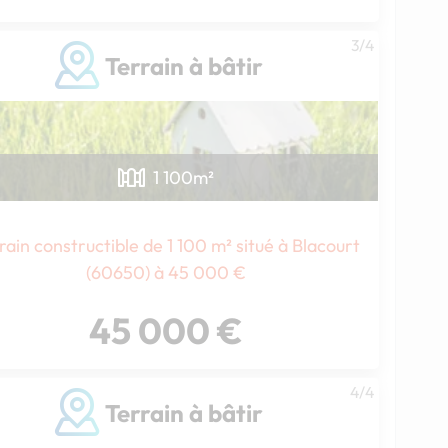
3/4
Terrain à bâtir
1 100
m²
rain constructible de 1 100 m² situé à Blacourt
(60650) à 45 000 €
45 000 €
4/4
Terrain à bâtir