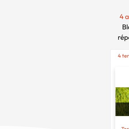
4 a
Bl
rép
4 te
Ter