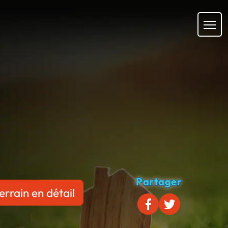
Partager
errain en détail