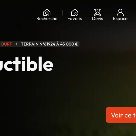
Chargement...
Recherche
Favoris
Devis
Espace
COURT
TERRAIN N°61924 À 45 000 €
uctible
Voir ce t