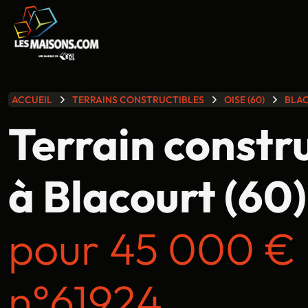
lle gamme
ACCUEIL
TERRAINS CONSTRUCTIBLES
OISE (60)
BLA
Terrain constr
à Blacourt (60)
pour 45 000 €
n°61924