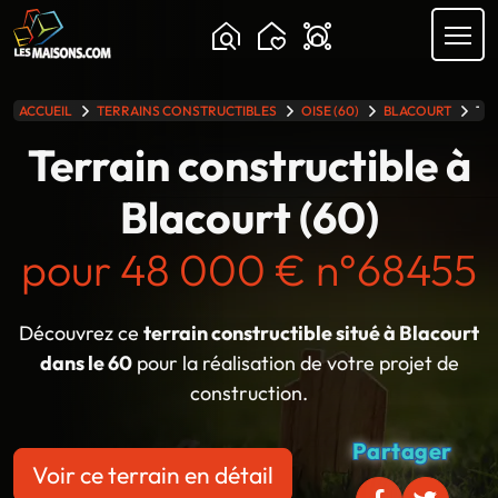
Chargement...
ACCUEIL
TERRAINS CONSTRUCTIBLES
OISE (60)
BLACOURT
TER
lle gamme
Terrain constructible à
Blacourt (60)
pour 48 000 € n°68455
Découvrez ce
terrain constructible situé à Blacourt
dans le 60
pour la réalisation de votre projet de
construction.
Partager
Voir ce terrain en détail