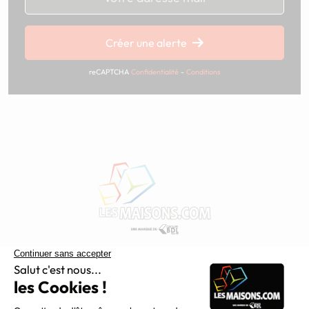
Chargement...
Créer une alerte
reCAPTCHA
Confidentialité
-
Conditions
Constructeur de maisons individuelles, Maisons.com est une
filiale du Groupe BDL, leader de la construction dans le
grand nord de la France.