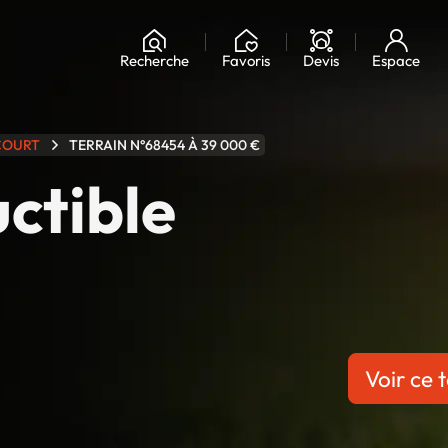
Chargement...
Recherche
Favoris
Devis
Espace
COURT
TERRAIN N°68454 À 39 000 €
uctible
Voir ce t